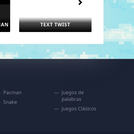
MAN
TEXT TWIST
Pacman
Juegos de
palabras
Snake
Juegos Clásicos