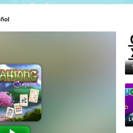
añol
L