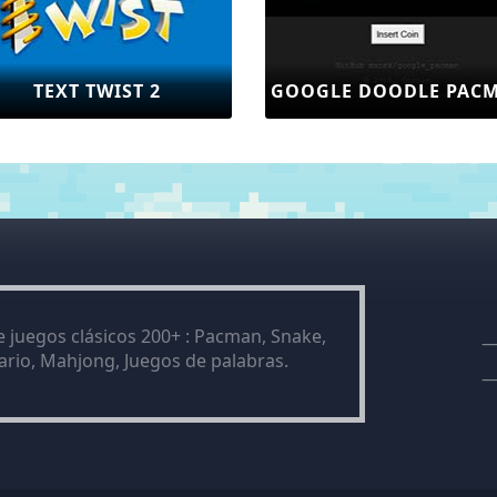
TEXT TWIST 2
GOOGLE DOODLE PAC
e juegos clásicos 200+ : Pacman, Snake,
tario, Mahjong, Juegos de palabras.